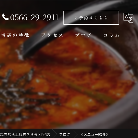
0566-29-2911
ご予約はこちら
当店の特徴
アクセス
ブログ
コラム
タン
美味しい
安い
ディナー
記念日
焼肉なら上焼肉きらら 刈谷店
ブログ
《メニュー紹介》